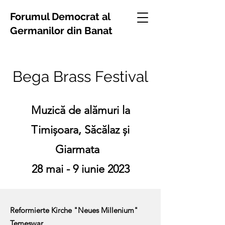
Forumul Democrat al
Germanilor din Banat
Bega Brass Festival
Muzică de alămuri la
Timișoara, Săcălaz și
Giarmata
28 mai - 9 iunie 2023
Reformierte Kirche "Neues Mill
enium"
Temeswar