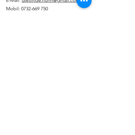
E-Mail:
dietlinde.huhn@gmail.com
Mobil:
0732-669 750
Ortsforum Nadrag
Vorsitzender: Helmut Springer
Str. Cornet 15
307290 Nadrag
Tel.:
0256-328 609
Mobil:
0787-564 796
Ortsforum Schag-Paratz
Vorsitzender: Alexandru Hubert
Str. I Nr. 48a
307395 Șag
Județul Timiș
Mobil:
0728-788 877