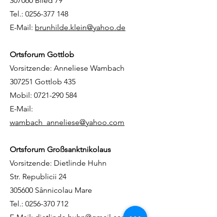
307060 Biled 79
Tel.:
0256-377 148
E-Mail:
brunhilde.klein
@yahoo.de
Ortsforum Gottlob
Vorsitzende: Anneliese Wambach
307251 Gottlob 435
Mobil:
0721-290 584
E-Mail:
wambach_anneliese@yahoo.com
Ortsforum Großsanktnikolaus
Vorsitzende: Dietlinde Huhn
Str. Republicii 24
305600 Sânnicolau Mare
Tel.:
0256-370 712