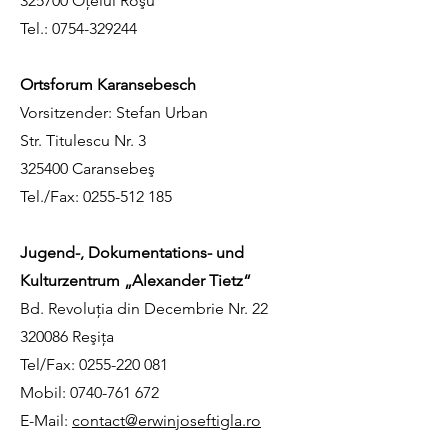
325700 Oţelul Roşu
Tel.:
0754-329244
Ortsforum Karansebesch
Vorsitzender: Stefan Urban
Str. Titulescu Nr. 3
325400 Caransebeş
Tel./Fax:
0255-512 185
Jugend-, Dokumentations- und
Kulturzentrum „Alexander Tietz“
Bd. Revoluția din Decembrie Nr. 22
320086 Reşiţa
Tel/Fax:
0255-220 081
Mobil:
0740-761 672
E-Mail:
contact@erwinjoseftigla.ro