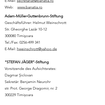
E-Mail:
secretariat@banatia.ro
Web:
www.banatia.ro
Adam-Müller-Guttenbrunn-Stiftung
Geschäftsführer: Helmut Weinschrott
Str. Gheorghe Lazăr 10-12
300080 Timişoara
Tel./Fax:
0256-499 341
E-Mail:
hweinschrott@yahoo.de
“STEFAN JÄGER”-Stiftung
Vorsitzende des Aufsichtsrates:
Dagmar Șiclovan
Sekretär: Benjamin Neurohr
str. Prot. George Dragomir, nr. 2
300229 Timișoara